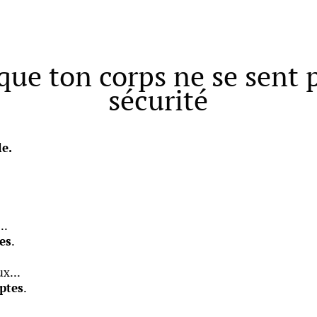
que ton corps ne se sent 
sécurité
le.
..
es
.
ux...
ptes
.