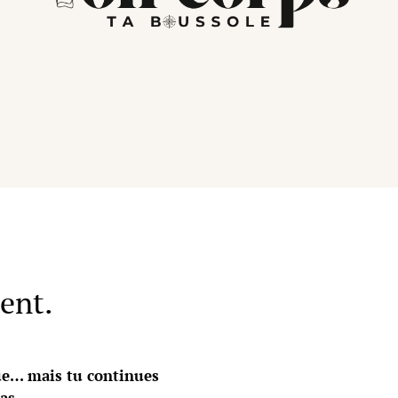
ent.
ue… mais tu continues
as.