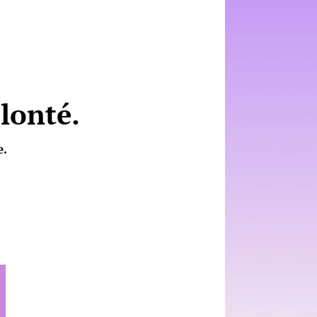
lonté.
e.